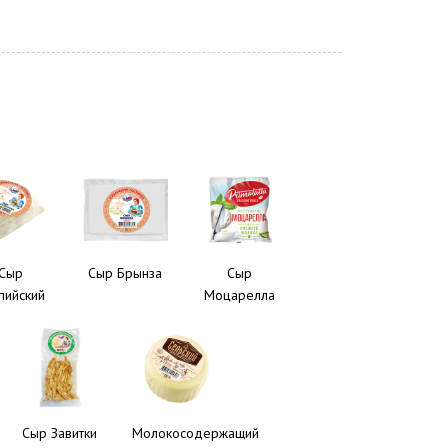
Сыр
Сыр Брынза
Сыр
пийский
Моцарелла
Сыр Завитки
Молокосодержащий