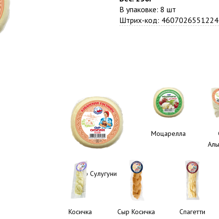
В упаковке: 8 шт
Штрих-код: 4607026551224
Моцарелла
Аль
Сыр Сулугуни
Косичка
Сыр Косичка
Спагетти